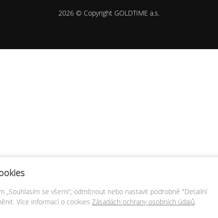
2026 © Copyright GOLDTIME a.s.
ookies
em „Souhlasím se všemi“, odmítnout nebo nastavit podrobně "Detailní
ěnit. Více informací o cookies
Zásadách ochrany osobních údajů
.