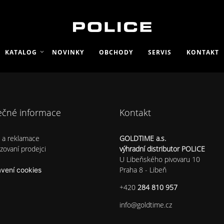
KATALOG
NOVINKY
OBCHODY
SERVIS
KONTAKT
ečné informace
Kontakt
s a reklamace
GOLDTIME a.s.
zovaní prodejci
výhradní distributor POLICE
U Libeňského pivovaru 10
Praha 8 - Libeň
vení cookies
+420
284 810 957
info@
goldtime.cz