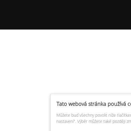
Tato webová stránka používá c
Můžete buď všechny povolit níže tlačítk
nastavení". Výběr můžete také později zm